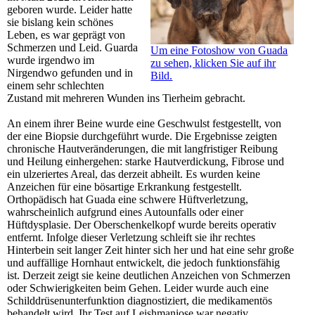
geboren wurde. Leider hatte
sie bislang kein schönes
Leben, es war geprägt von
Schmerzen und Leid. Guarda
Um eine Fotoshow von Guada
wurde irgendwo im
zu sehen, klicken Sie auf ihr
Nirgendwo gefunden und in
Bild.
einem sehr schlechten
Zustand mit mehreren Wunden ins Tierheim gebracht.
An einem ihrer Beine wurde eine Geschwulst festgestellt, von
der eine Biopsie durchgeführt wurde. Die Ergebnisse zeigten
chronische Hautveränderungen, die mit langfristiger Reibung
und Heilung einhergehen: starke Hautverdickung, Fibrose und
ein ulzeriertes Areal, das derzeit abheilt. Es wurden keine
Anzeichen für eine bösartige Erkrankung festgestellt.
Orthopädisch hat Guada eine schwere Hüftverletzung,
wahrscheinlich aufgrund eines Autounfalls oder einer
Hüftdysplasie. Der Oberschenkelkopf wurde bereits operativ
entfernt. Infolge dieser Verletzung schleift sie ihr rechtes
Hinterbein seit langer Zeit hinter sich her und hat eine sehr große
und auffällige Hornhaut entwickelt, die jedoch funktionsfähig
ist. Derzeit zeigt sie keine deutlichen Anzeichen von Schmerzen
oder Schwierigkeiten beim Gehen. Leider wurde auch eine
Schilddrüsenunterfunktion diagnostiziert, die medikamentös
behandelt wird. Ihr Test auf Leishmaniose war negativ.