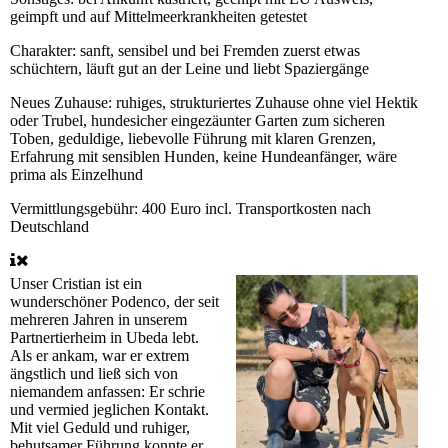
geimpft und auf Mittelmeerkrankheiten getestet
Charakter:
sanft, sensibel und bei Fremden zuerst etwas
schüchtern, läuft gut an der Leine und liebt Spaziergänge
Neues Zuhause:
ruhiges, strukturiertes Zuhause ohne viel Hektik
oder Trubel, hundesicher eingezäunter Garten zum sicheren
Toben, geduldige, liebevolle Führung mit klaren Grenzen,
Erfahrung mit sensiblen Hunden, keine Hundeanfänger, wäre
prima als Einzelhund
Vermittlungsgebühr:
400 Euro incl. Transportkosten nach
Deutschland
Unser Cristian ist ein
wunderschöner Podenco, der seit
mehreren Jahren in unserem
Partnertierheim in Ubeda lebt.
Als er ankam, war er extrem
ängstlich und ließ sich von
niemandem anfassen: Er schrie
und vermied jeglichen Kontakt.
Mit viel Geduld und ruhiger,
behutsamer Führung konnte er