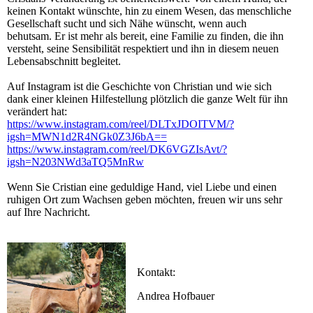
keinen Kontakt wünschte, hin zu einem Wesen, das menschliche
Gesellschaft sucht und sich Nähe wünscht, wenn auch
behutsam. Er ist mehr als bereit, eine Familie zu finden, die ihn
versteht, seine Sensibilität respektiert und ihn in diesem neuen
Lebensabschnitt begleitet.
Auf Instagram ist die Geschichte von Christian und wie sich
dank einer kleinen Hilfestellung plötzlich die ganze Welt für ihn
verändert hat:
https://www.instagram.com/reel/DLTxJDOITVM/?
igsh=MWN1d2R4NGk0Z3J6bA==
https://www.instagram.com/reel/DK6VGZIsAvt/?
igsh=N203NWd3aTQ5MnRw
Wenn Sie Cristian eine geduldige Hand, viel Liebe und einen
ruhigen Ort zum Wachsen geben möchten, freuen wir uns sehr
auf Ihre Nachricht.
Kontakt:
Andrea Hofbauer