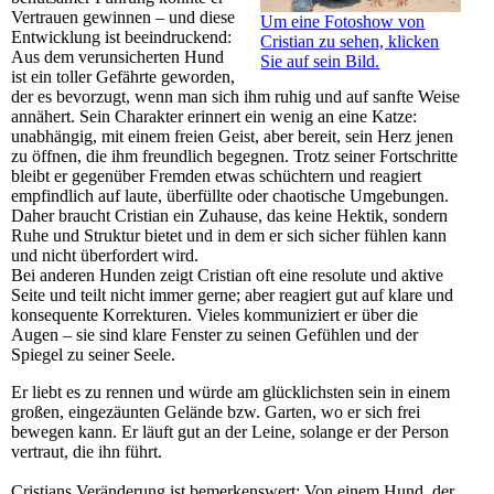
Vertrauen gewinnen – und diese
Um eine Fotoshow von
Entwicklung ist beeindruckend:
Cristian zu sehen, klicken
Aus dem verunsicherten Hund
Sie auf sein Bild.
ist ein toller Gefährte geworden,
der es bevorzugt, wenn man sich ihm ruhig und auf sanfte Weise
annähert. Sein Charakter erinnert ein wenig an eine Katze:
unabhängig, mit einem freien Geist, aber bereit, sein Herz jenen
zu öffnen, die ihm freundlich begegnen. Trotz seiner Fortschritte
bleibt er gegenüber Fremden etwas schüchtern und reagiert
empfindlich auf laute, überfüllte oder chaotische Umgebungen.
Daher braucht Cristian ein Zuhause, das keine Hektik, sondern
Ruhe und Struktur bietet und in dem er sich sicher fühlen kann
und nicht überfordert wird.
Bei anderen Hunden zeigt Cristian oft eine resolute und aktive
Seite und teilt nicht immer gerne; aber reagiert gut auf klare und
konsequente Korrekturen. Vieles kommuniziert er über die
Augen – sie sind klare Fenster zu seinen Gefühlen und der
Spiegel zu seiner Seele.
Er liebt es zu rennen und würde am glücklichsten sein in einem
großen, eingezäunten Gelände bzw. Garten, wo er sich frei
bewegen kann. Er läuft gut an der Leine, solange er der Person
vertraut, die ihn führt.
Cristians Veränderung ist bemerkenswert: Von einem Hund, der