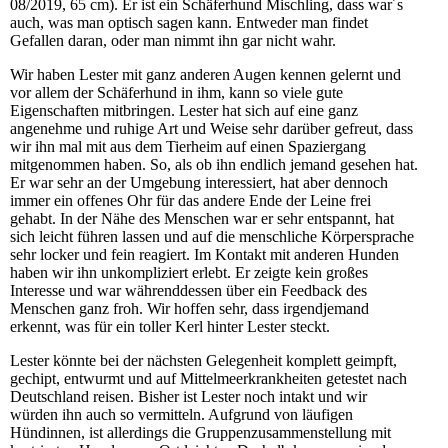
08/2019, 65 cm). Er ist ein Schäferhund Mischling, dass war´s
auch, was man optisch sagen kann. Entweder man findet
Gefallen daran, oder man nimmt ihn gar nicht wahr.
Wir haben Lester mit ganz anderen Augen kennen gelernt und
vor allem der Schäferhund in ihm, kann so viele gute
Eigenschaften mitbringen. Lester hat sich auf eine ganz
angenehme und ruhige Art und Weise sehr darüber gefreut, dass
wir ihn mal mit aus dem Tierheim auf einen Spaziergang
mitgenommen haben. So, als ob ihn endlich jemand gesehen hat.
Er war sehr an der Umgebung interessiert, hat aber dennoch
immer ein offenes Ohr für das andere Ende der Leine frei
gehabt. In der Nähe des Menschen war er sehr entspannt, hat
sich leicht führen lassen und auf die menschliche Körpersprache
sehr locker und fein reagiert. Im Kontakt mit anderen Hunden
haben wir ihn unkompliziert erlebt. Er zeigte kein großes
Interesse und war währenddessen über ein Feedback des
Menschen ganz froh. Wir hoffen sehr, dass irgendjemand
erkennt, was für ein toller Kerl hinter Lester steckt.
Lester könnte bei der nächsten Gelegenheit komplett geimpft,
gechipt, entwurmt und auf Mittelmeerkrankheiten getestet nach
Deutschland reisen. Bisher ist Lester noch intakt und wir
würden ihn auch so vermitteln. Aufgrund von läufigen
Hündinnen, ist allerdings die Gruppenzusammenstellung mit