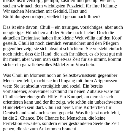
medizinisch versorgt, geimpft, kastriert und gechipt werden,
suchen wir nach dem wichtigsten Puzzleteil für ihre Heilung:
Wir suchen Menschen mit Geduld, Herz und
Einfühlungsvermögen, vielleicht genau nach Ihnen?
Das ist eine davon, Chuli – ein trauriges, vorsichtiges, aber auch
neugieriges Hündchen auf der Suche nach Liebe! Doch die
aktuellen Ereignisse haben ihre kleine Welt völlig auf den Kopf
gestellt. Chuli ist noch ziemlich verunsichert und den Pflegern
gegenüber zeigt sie sich absolut schüchtern. Sie versteht einfach
noch nicht, dass die Hand, die sich ihr nähert, es ab jetzt gut mit
ihr meint, aber wenn man sich etwas Zeit für sie nimmt, kommt
sicher ein ganz liebevolles Mädel zum Vorschein.
Was Chuli im Moment noch an Selbstbewusstsein gegenüber
Menschen fehlt, macht sie im Umgang mit ihren Artgenossen
wett: Sie ist absolut verträglich und sozial. Ein bereits
vorhandener, souveräner Ersthund im neuen Zuhause wäre für
Chuli sicher eine große Hilfe. Ein Kumpel, an dem sie sich
orientieren kann und der ihr zeigt, wie schön ein unbeschwertes
Hundeleben sein darf. Chuli ist bereit, ihre Köfferchen für
Deutschland sind auch schon gepackt. Was ihr jetzt noch fehlt,
ist die 2. Chance. Die Chance bei Menschen, die keine
Perfektion erwarten, sondern einer gestrandeten Seele die Zeit
geben, die sie zum Ankommen braucht.